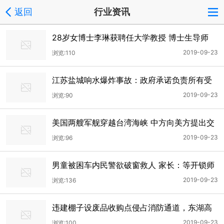
返回
行业资讯
28岁女博士李琳获聘任大学教授 博士生导师
(图)
2019-09-23
浏览:110
江苏盐城响水爆炸事故：政府承诺负责所有受
损房屋修缮
2019-09-23
浏览:90
美国两艘军舰穿越台湾海峡 中方向美方提出交
涉
2019-09-23
浏览:96
男童被困车内民警欲破窗救人 家长：等开锁师
傅
2019-09-23
浏览:136
违建棚子设废品收购点侵占消防通道，东湖高
新城管将其拆除消除隐患
2019-09-23
浏览:100