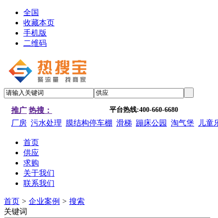
全国
收藏本页
手机版
二维码
推广
热搜：
平台热线:400-660-6680
厂房
污水处理
膜结构停车棚
滑梯
蹦床公园
淘气堡
儿童
首页
供应
求购
关于我们
联系我们
首页
>
企业案例
>
搜索
关键词