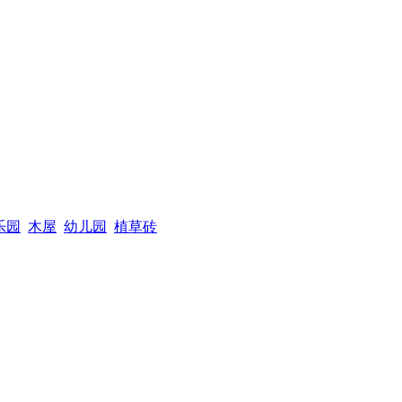
乐园
木屋
幼儿园
植草砖