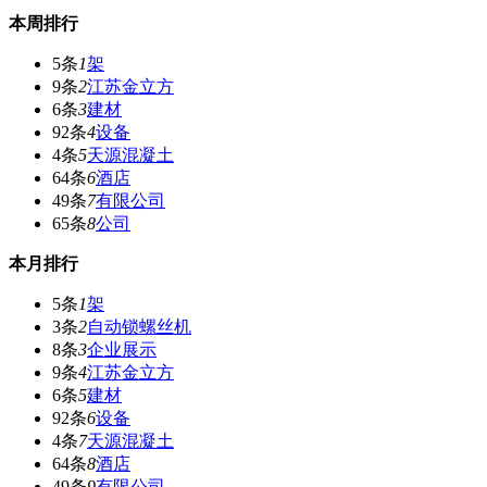
本周排行
5条
1
架
9条
2
江苏金立方
6条
3
建材
92条
4
设备
4条
5
天源混凝土
64条
6
酒店
49条
7
有限公司
65条
8
公司
本月排行
5条
1
架
3条
2
自动锁螺丝机
8条
3
企业展示
9条
4
江苏金立方
6条
5
建材
92条
6
设备
4条
7
天源混凝土
64条
8
酒店
49条
9
有限公司